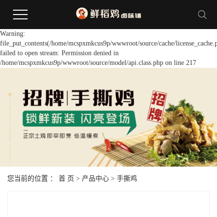
Warning:
file_put_contents(/home/mcspxmkcus9p/wwwroot/source/cache/license_cache.
failed to open stream: Permission denied in
/home/mcspxmkcus9p/wwwroot/source/model/api.class.php on line 217
您当前的位置 ：
首 页
>
产品中心
>
手撕鸡