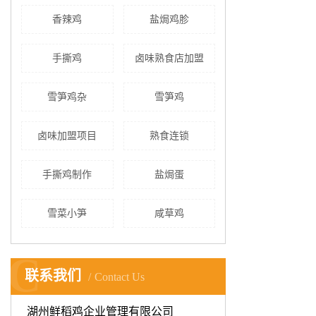
香辣鸡
盐焗鸡胗
手撕鸡
卤味熟食店加盟
雪笋鸡杂
雪笋鸡
卤味加盟项目
熟食连锁
手撕鸡制作
盐焗蛋
雪菜小笋
咸草鸡
C
联系我们
Contact Us
湖州鲜稻鸡企业管理有限公司