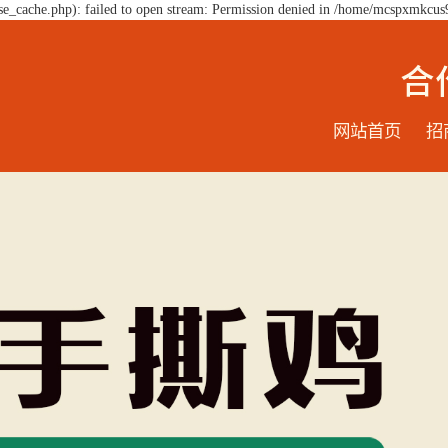
e_cache.php): failed to open stream: Permission denied in /home/mcspxmkcus
网站首页
招