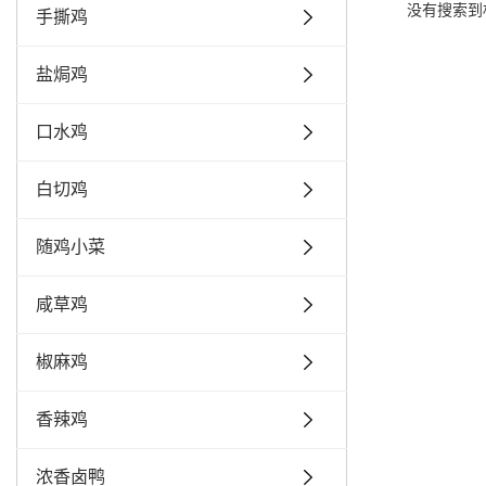
没有搜索到
手撕鸡
盐焗鸡
口水鸡
白切鸡
随鸡小菜
咸草鸡
椒麻鸡
香辣鸡
浓香卤鸭