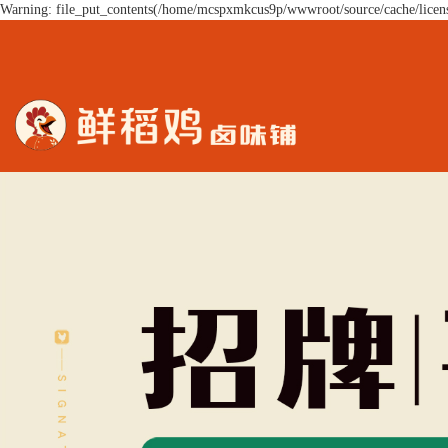
Warning: file_put_contents(/home/mcspxmkcus9p/wwwroot/source/cache/licens