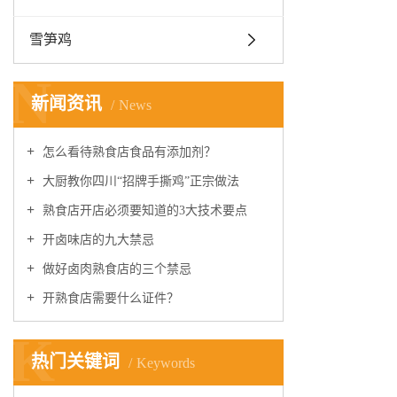
雪笋鸡
N
新闻资讯
News
怎么看待熟食店食品有添加剂？
大厨教你四川“招牌手撕鸡”正宗做法
熟食店开店必须要知道的3大技术要点
开卤味店的九大禁忌
做好卤肉熟食店的三个禁忌
开熟食店需要什么证件？
K
热门关键词
Keywords