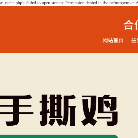
e_cache.php): failed to open stream: Permission denied in /home/mcspxmkcus
网站首页
招