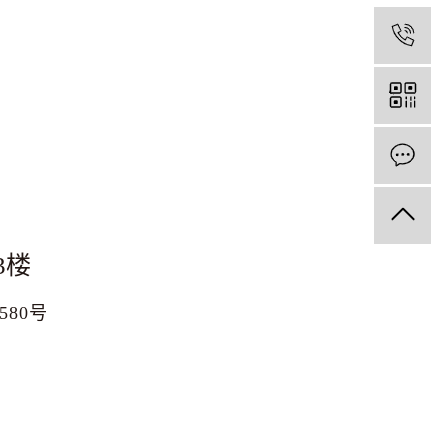
1
3楼
1580号