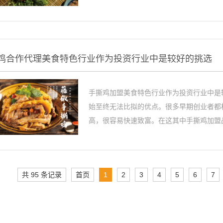
鸡合作代理美食特色行业作为投资行业中是较好的挑选
手撕鸡加盟美食特色行业作为投资行业中是
始至终无法比拟的优点。很多早期创业者都
高，很容易快速致富。在这其中手撕鸡加盟品
共 95 条记录
首页
1
2
3
4
5
6
7