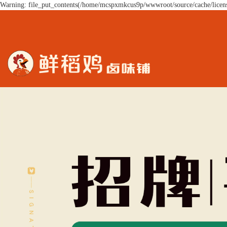
Warning: file_put_contents(/home/mcspxmkcus9p/wwwroot/source/cache/licens