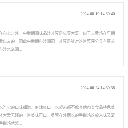
2024-08-10 14:30:40
在心上之外，中后期调味品汁才算是头等大事。由于三黄鸡在早期
煮出去的，因此中后期料汁调配，才算是针对这道菜评分具有至关
汁怎么调...
2024-06-24 14:30:38
吃？它的口味细嫩、麻辣爽口，吃起來都不像其他肉类食品特色美
体大爱无疆的一道美味可口。尽管在外面吃的手撕鸡这般入味又清
撕鸡就沒...