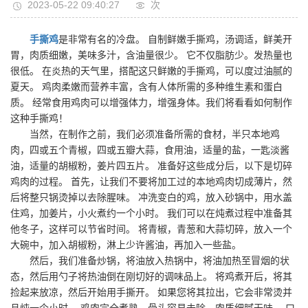
2023-05-22 09:40:27
次
手撕鸡
是非常有名的冷盘。 自制鲜嫩手撕鸡，汤调适，鲜美开
胃，肉质细嫩，美味多汁，含油量很少。 它不仅脂肪少。发热量也
很低。 在炎热的天气里，搭配这只鲜嫩的手撕鸡，可以度过油腻的
夏天。 鸡肉柔嫩而营养丰富，含有人体所需的多种维生素和蛋白
质。 经常食用鸡肉可以增强体力，增强身体。我们将看看如何制作
这种手撕鸡！
当然，在制作之前，我们必须准备所需的食材，半只本地鸡
肉，四或五个青椒，四或五瓣大蒜，食用油，适量的盐，一匙淡酱
油，适量的胡椒粉，姜片四五片。 准备好这些成分后，以下是切碎
鸡肉的过程。 首先，让我们不要将加工过的本地鸡肉切成薄片，然
后将整只锅烫掉以去除腥味。 冲洗变白的鸡，放入砂锅中，用水盖
住鸡，加姜片，小火煮约一个小时。 我们可以在炖煮过程中准备其
他冬子，这样可以节省时间。 将青椒，青葱和大蒜切碎，放入一个
大碗中，加入胡椒粉，淋上少许酱油，再加入一些盐。
然后，我们准备炒锅，将油放入热锅中，将油加热至冒烟的状
态，然后用勺子将热油倒在刚切好的调味品上。 将鸡煮开后，将其
捡起来放凉，然后开始用手撕开。 如果您将其拉出，它会非常烫并