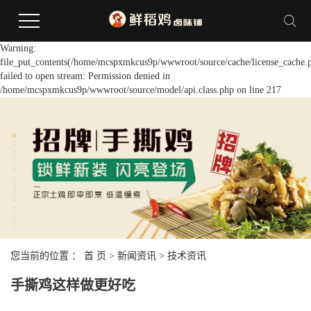
Warning:
file_put_contents(/home/mcspxmkcus9p/wwwroot/source/cache/license_cache.
failed to open stream: Permission denied in
/home/mcspxmkcus9p/wwwroot/source/model/api.class.php on line 217
您当前的位置 ：
首 页
>
新闻资讯
>
技术资讯
手撕鸡这样做更好吃