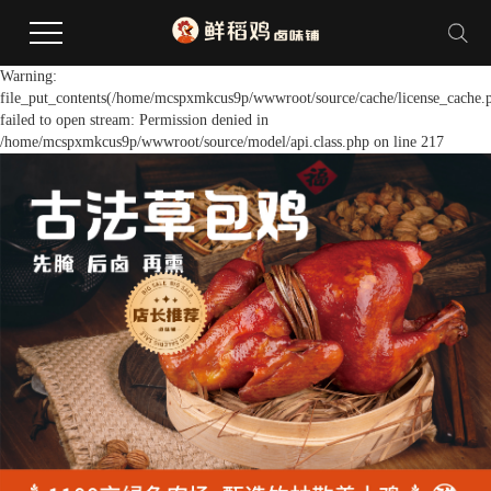
Warning:
file_put_contents(/home/mcspxmkcus9p/wwwroot/source/cache/license_cache.
failed to open stream: Permission denied in
/home/mcspxmkcus9p/wwwroot/source/model/api.class.php on line 217