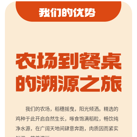
我们的农场，稻穗摇曳，阳光倾洒。精选的
鸡种于此开启自然生长，啄食饱满稻粒，畅饮纯
净水源，在广阔天地间肆意奔跑，肉质因而紧实