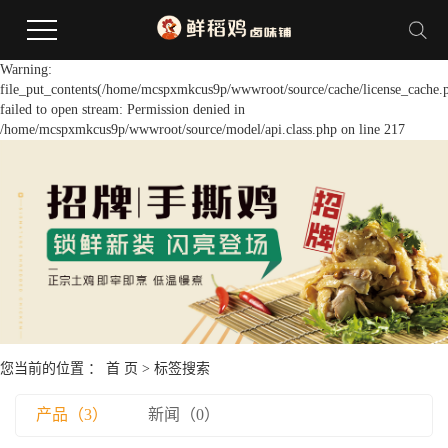
Warning:
file_put_contents(/home/mcspxmkcus9p/wwwroot/source/cache/license_cache.
failed to open stream: Permission denied in
/home/mcspxmkcus9p/wwwroot/source/model/api.class.php on line 217
您当前的位置 ：
首 页
> 标签搜索
产品（3）
新闻（0）