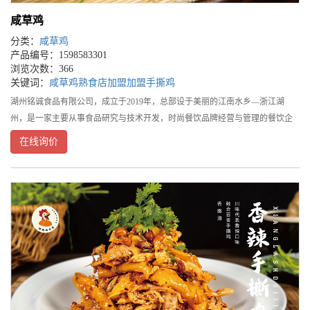
咸草鸡
分类：
咸草鸡
产品编号：1598583301
浏览次数：366
关键词：
咸草鸡
熟食店加盟
加盟手撕鸡
湖州铭诚食品有限公司，成立于2019年，总部设于美丽的江南水乡—浙江湖
州，是一家主要从事食品研究与技术开发，时尚餐饮品牌经营与管理的餐饮企
业。旗下品牌鲜稻鸡，是集营养健康、时尚温馨、方便快捷为一体的知名餐饮
在线询价
连锁品牌，湖州三县两区有40家门店