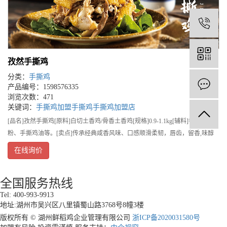
1
孜然手撕鸡
分类：
手撕鸡
产品编号：1598576335
浏览次数：471
关键词：
手撕鸡
加盟手撕鸡
手撕鸡加盟店
[品名]孜然手撕鸡[原料]白切土香鸡/骨香土香鸡[规格]0.9-1.1kg[辅料]香辣孜然
粉、手撕鸡油等。[卖点]传承经典咸香风味、口感顺滑柔韧，唇齿，留香,味醇
入心。[流程]一:将原料土二公从冰箱拿出，自然解冻，鲜品不需要解冻，冻品
在线询价
需提
全国服务热线
Tel:
400-993-9913
地址:湖州市吴兴区八里镇蜀山路3768号8幢3楼
版权所有 © 湖州鲜稻鸡企业管理有限公司
浙ICP备2020031580号