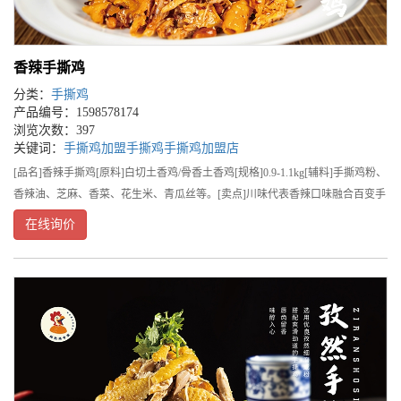
香辣手撕鸡
分类：
手撕鸡
产品编号：1598578174
浏览次数：397
关键词：
手撕鸡
加盟手撕鸡
手撕鸡加盟店
[品名]香辣手撕鸡[原料]白切土香鸡/骨香土香鸡[规格]0.9-1.1kg[辅料]手撕鸡粉、
香辣油、芝麻、香菜、花生米、青瓜丝等。[卖点]川味代表香辣口味融合百变手
撕鸡,香、嫩、滑。[流程]第一步:将原料土二公从冰箱拿出，自然解冻，鲜品
在线询价