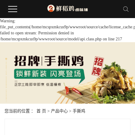
Warning:
file_put_contents(/home/mcspxmkcus9p/wwwroot/source/cache/license_cache.
failed to open stream: Permission denied in
/home/mcspxmkcus9p/wwwroot/source/model/api.class.php on line 217
您当前的位置 ：
首 页
>
产品中心
>
手撕鸡