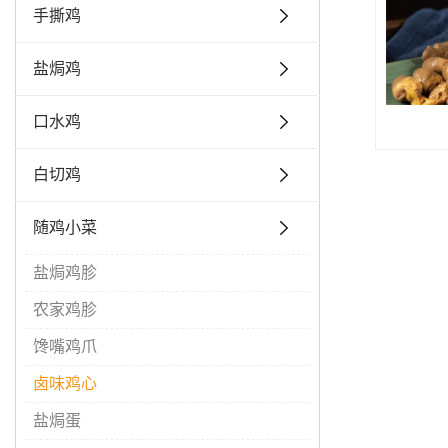
手撕鸡
盐焗鸡
口水鸡
白切鸡
随鸡小菜
盐焗鸡胗
农家鸡胗
馋嘴鸡爪
卤味鸡心
盐焗蛋