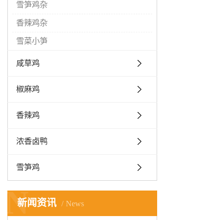
雪笋鸡杂
香辣鸡杂
雪菜小笋
咸草鸡
椒麻鸡
香辣鸡
浓香卤鸭
雪笋鸡
N
新闻资讯
News