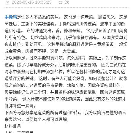
2023-05-16 10:35:25
次
手撕鸡
是许多人不熟悉的美味。 这也是一道老菜。 顾名思义，这是
烹饪后手工撕下的美味佳肴。手撕鸡是四川传统菜，遍布中国的街
道和小巷。 它的味道突出，香，辣和辛辣。 它几乎涵盖了四川美食
的所有特色。 切丝鸡肉出来时，几乎每家餐厅都有。 从国宴菜单到
夜市摊位，到处可见。 这种手撕鸡的原料通常是三黄鸡做饭。 鸡切
成金黄色，肉嫩而不腥，这是一大卖点。
所以问题是，既然手撕鸡真好吃，怎么煮呢？ 实际上，为了制作这
道菜，除了尽早选择成分外，后期调味汁是重要的。 因为三黄鸡在
清水中煮熟而在初期未添加盐粒，所以在酱料制备的后期才是对这
道菜评分的关键。 这时，有些人可能会好奇，如何调整酱汁？ 就像
我之前说的，这道菜的重点是香，辣和辛辣，因此在调味酱料时，
您要始终记住这三个词，并且酱料的味道应该浓重，因为这道菜属
于冷菜， 倒入汁液不能使鸡肉的味道鲜美，因此只有浓烈的味道才
能弥补这一漏洞。
下面将与您分享这道菜的所有过程和细节。 我将以简洁易懂的语言
来表达它，以便每个人都可以理解。
材料准备