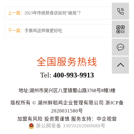
1
上一篇：
2023年传统熟食店如何“破局”？
下一篇：
手撕鸡这样做更好吃
全国服务热线
Tel:
400-993-9913
地址:湖州市吴兴区八里镇蜀山路3768号8幢3楼
版权所有 © 湖州鲜稻鸡企业管理有限公司
浙ICP备
2020031580号
加盟有风险 投资需谨慎
服务支持：
中企视窗
浙公网安备 33050202000680号