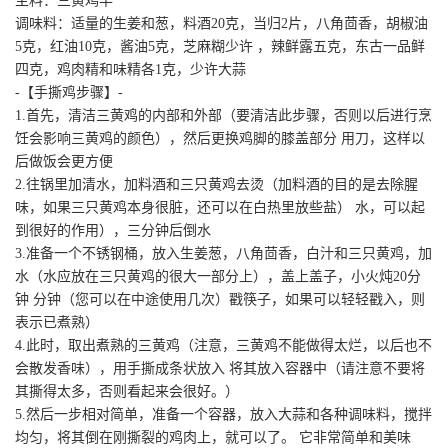
主料：三黄鸡半
调味料：适量的生姜和葱，料酒20克，当归2片，八角茴香，胡椒油
5克，红油10克，酱油5克，芝麻糊少许 ，辣鲜露五克，东古一品鲜
四克，鸡肉精和味精各1克，少许大蒜
-【手撕鸡步骤】-
1.首先，清洁三黄鸡的内部和外部（要清洁此步骤，否则以后进行烹
饪会影响三黄鸡的颜色），然后更换鸡脚的膝盖部分 用刀，这样以
后做饭会更方便
2.往锅里加清水，加料酒和三只黄鸡去烫（加料酒的目的是去除腥
味，如果三只黄鸡本身很脏，还可以在白热里放些盐） 水，可以起
到很好的作用），三分钟后倒水
3.准备一个不锈钢桶，放入生姜葱，八角茴香，白汁和三只黄鸡，加
水（水应放在三只黄鸡的很大一部分上），盖上盖子，小火炖20分
钟 分钟（您可以在中途使用几次）戳筷子，如果可以轻轻戳入，则
表示已煮熟）
4.此时，取出煮熟的三黄鸡（注意，三黄鸡不能做得太烂，以后也不
会散发香味），用手撕成条状放入 将其放入容器中（请注意不要将
其撕得太多，否则看起来会很好。）
5.然后一步相对简单，准备一个容器，放入大蒜和各种调味料，搅拌
均匀，将其倒在刚撕裂的鸡肉上，就可以了。 它非常简单和美味