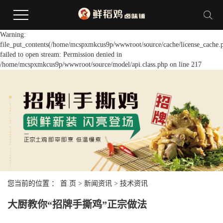
Warning:
file_put_contents(/home/mcspxmkcus9p/wwwroot/source/cache/license_cache.
failed to open stream: Permission denied in
/home/mcspxmkcus9p/wwwroot/source/model/api.class.php on line 217
您当前的位置 ：
首 页
>
新闻资讯
>
技术资讯
大厨教你“招牌手撕鸡”正宗做法