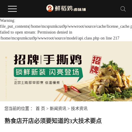
Warning:
file_put_contents(/home/mcspxmkcus9p/wwwroot/source/cache/license_cache.
failed to open stream: Permission denied in
/home/mcspxmkcus9p/wwwroot/source/model/api.class.php on line 217
您当前的位置 ：
首 页
>
新闻资讯
>
技术资讯
熟食店开店必须要知道的3大技术要点