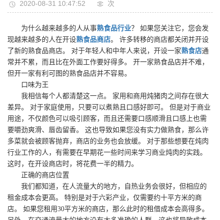
2020-08-31 10:47:52
次
为什么越来越多的人从事
熟食品行业
？ 如果您关注它，您会发
现越来越多的人在开设
熟食品商店
。 许多转移的商店都关闭并开设
了新的熟食品商店。 对于年轻人和中年人来说，开设一家
熟食店
通
常并不累，而且比在外面工作要好得多。 开一家熟食品店并不难，
但开一家有利可图的熟食品店并不容易。
口味为王
我相信每个人都清楚这一点。 家用和商用炖猪肉之间存在很大
差异。 对于家庭使用，只要可以煮熟且口感好即可。 但是对于商业
用途，不仅颜色可以吸引顾客，而且还需要口感顺滑且口感上也需
要嚼劲爽滑、唇齿留香。 这也导致如果您没有实力做熟食，那么许
多菜就会被顾客抛弃，商店的业务也会放缓。 对于那些想要在炖肉
行业工作的人，有需要在早期花一些时间来学习商业炖肉的实践。
这时，在开设商店时，将花费一半的精力。
正确的商店位置
我们都知道，在人流量大的地方，自热业务会很好，但相应的
租金成本会更高。 特别是对于六彩产业，仅需要约十平方米的商
店。 如果您租用30平方米的商店，那么此时的租借成本会高得多。