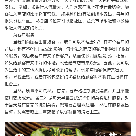
另外，在交通流量大的地方没有太多准确的人群，这也将导致成本
支出。 例如，如果行人流量大，人们喜欢在晚上在步行街购物，顾
客进入商店的比率将非常低。 如果利润没有达到成本支出，每月的
损失也很严重。 熟食店的位置可以指社区，蔬菜市场附近和办公楼
附近人流固定的地方。
为客户服务
当我们向顾客出售熟食时，我们可以不理会吗？ 在每个客户的
背后，都有250个朋友受到影响，每个进入商店的客户都得到了很好
的服务，然后老客户带来了新客户，从而使公司蓬勃发展。 相反，
如果给顾客带来不好的体验，也会给商店带来隐患。 因此，您可以
为生活中的其他人提供尽可能多的帮助，例如与顾客保持亲密关
系，寻找金钱，或者在将包装好的熟食送给顾客时不将其直接扔在
柜台上。
当然，质量不可忽视。 首先，要严格控制购买渠道，并且不能
使用变质成分。 第二种是每天早晨尝试选择新的菜肴进行腌制，对
于当天没有售完的腌制菜肴，您需要合理地处理。 然后在腌制或出
售时，您需要戴上口罩或帽子以保持食物清洁卫生。