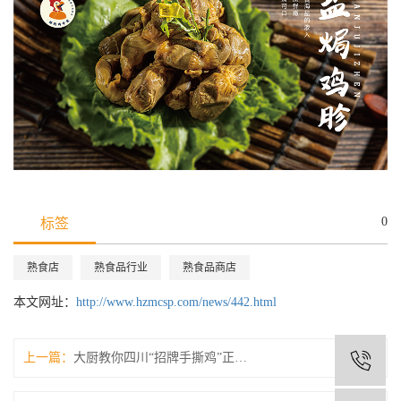
0
标签
熟食店
熟食品行业
熟食品商店
本文网址：
http://www.hzmcsp.com/news/442.html
上一篇：
大厨教你四川“招牌手撕鸡”正宗做法
1