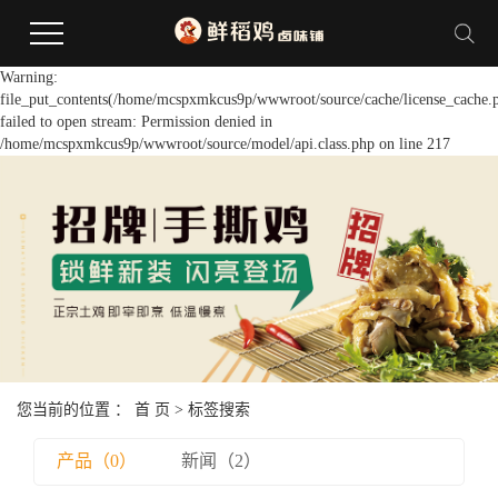
Warning:
file_put_contents(/home/mcspxmkcus9p/wwwroot/source/cache/license_cache.
failed to open stream: Permission denied in
/home/mcspxmkcus9p/wwwroot/source/model/api.class.php on line 217
您当前的位置 ：
首 页
> 标签搜索
产品（0）
新闻（2）