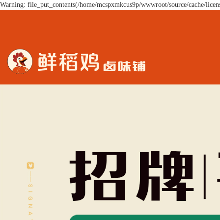
Warning: file_put_contents(/home/mcspxmkcus9p/wwwroot/source/cache/licens