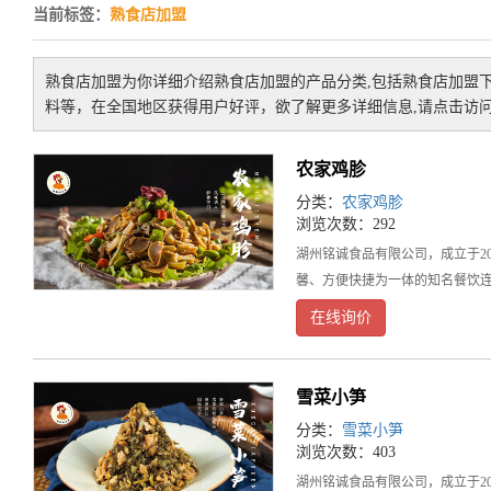
当前标签：
熟食店加盟
熟食店加盟
为你详细介绍
熟食店加盟
的产品分类,包括
熟食店加盟
料等，在全国地区获得用户好评，欲了解更多详细信息,请点击访问
农家鸡胗
分类：
农家鸡胗
浏览次数：292
湖州铭诚食品有限公司，成立于2
馨、方便快捷为一体的知名餐饮连
在线询价
雪菜小笋
分类：
雪菜小笋
浏览次数：403
湖州铭诚食品有限公司，成立于2