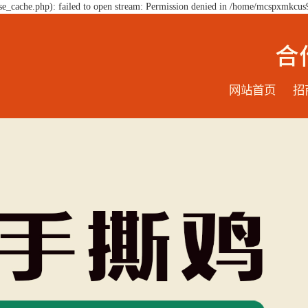
e_cache.php): failed to open stream: Permission denied in /home/mcspxmkcus
网站首页
招