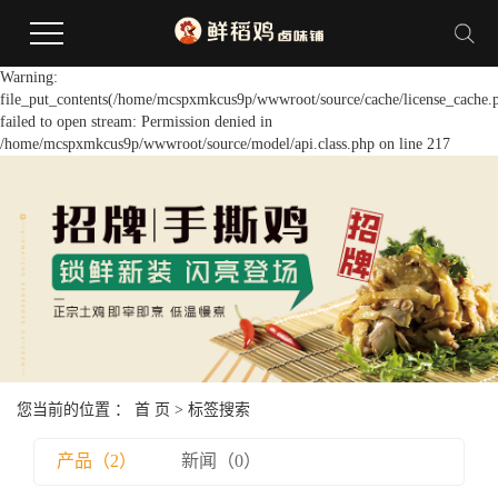
Warning:
file_put_contents(/home/mcspxmkcus9p/wwwroot/source/cache/license_cache.
failed to open stream: Permission denied in
/home/mcspxmkcus9p/wwwroot/source/model/api.class.php on line 217
您当前的位置 ：
首 页
> 标签搜索
产品（2）
新闻（0）