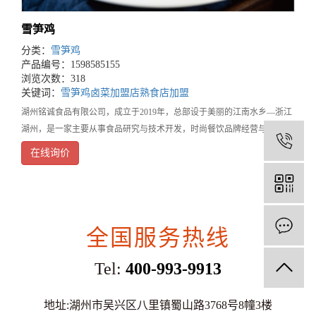
雪笋鸡
分类：
雪笋鸡
产品编号：1598585155
浏览次数：318
关键词：
雪笋鸡
卤菜加盟店
熟食店加盟
湖州铭诚食品有限公司，成立于2019年，总部设于美丽的江南水乡—浙江
湖州，是一家主要从事食品研究与技术开发，时尚餐饮品牌经营与管理的
1
餐饮企业。旗下品牌鲜稻鸡，是集营养健康、时尚温馨、方便快捷为一体
在线询价
的知名餐饮连锁品牌，湖州三县两区有40家门店
全国服务热线
Tel:
400-993-9913
地址:湖州市吴兴区八里镇蜀山路3768号8幢3楼