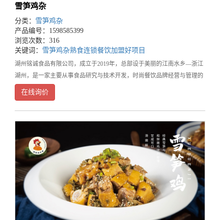
雪笋鸡杂
分类：
雪笋鸡杂
产品编号：1598585399
浏览次数：316
关键词：
雪笋鸡杂
熟食连锁
餐饮加盟好项目
湖州铭诚食品有限公司，成立于2019年，总部设于美丽的江南水乡—浙江
湖州，是一家主要从事食品研究与技术开发，时尚餐饮品牌经营与管理的
餐饮企业。旗下品牌鲜稻鸡，是集营养健康、时尚温馨、方便快捷为一体
在线询价
的知名餐饮连锁品牌，湖州三县两区有40家门店