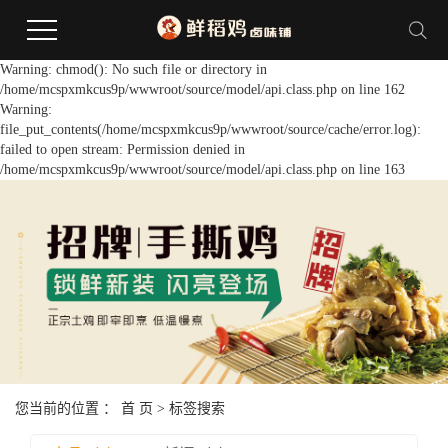
Warning: chmod(): No such file or directory in
/home/mcspxmkcus9p/wwwroot/source/model/api.class.php on line 162
Warning:
file_put_contents(/home/mcspxmkcus9p/wwwroot/source/cache/error.log):
failed to open stream: Permission denied in
/home/mcspxmkcus9p/wwwroot/source/model/api.class.php on line 163
您当前的位置 ：
首 页
> 标签搜索