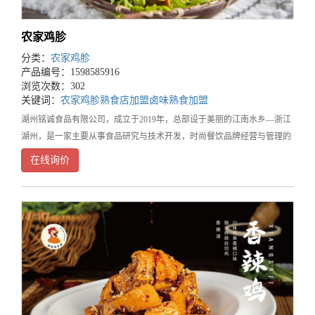
农家鸡胗
分类：
农家鸡胗
产品编号：1598585916
浏览次数：302
关键词：
农家鸡胗
熟食店加盟
卤味熟食加盟
湖州铭诚食品有限公司，成立于2019年，总部设于美丽的江南水乡—浙江
湖州，是一家主要从事食品研究与技术开发，时尚餐饮品牌经营与管理的
餐饮企业。旗下品牌鲜稻鸡，是集营养健康、时尚温馨、方便快捷为一体
在线询价
的知名餐饮连锁品牌，湖州三县两区有40家门店