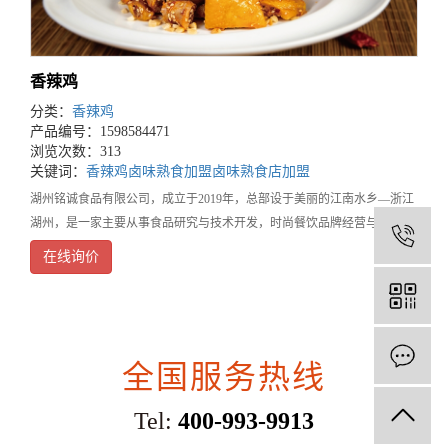
香辣鸡
分类：
香辣鸡
产品编号：1598584471
浏览次数：313
关键词：
香辣鸡
卤味熟食加盟
卤味熟食店加盟
湖州铭诚食品有限公司，成立于2019年，总部设于美丽的江南水乡—浙江
湖州，是一家主要从事食品研究与技术开发，时尚餐饮品牌经营与管理的
1
餐饮企业。旗下品牌鲜稻鸡，是集营养健康、时尚温馨、方便快捷为一体
在线询价
的知名餐饮连锁品牌，湖州三县两区有40家门店
全国服务热线
Tel:
400-993-9913