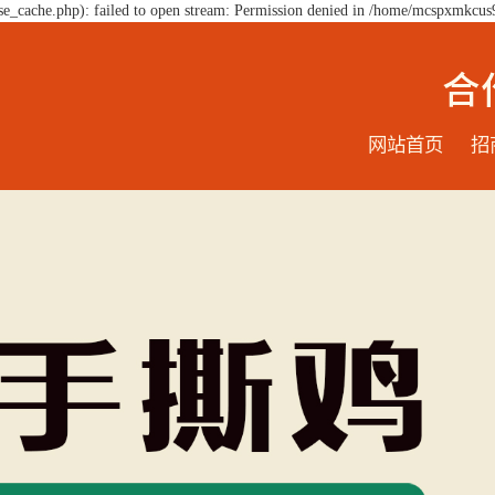
e_cache.php): failed to open stream: Permission denied in /home/mcspxmkcus
网站首页
招