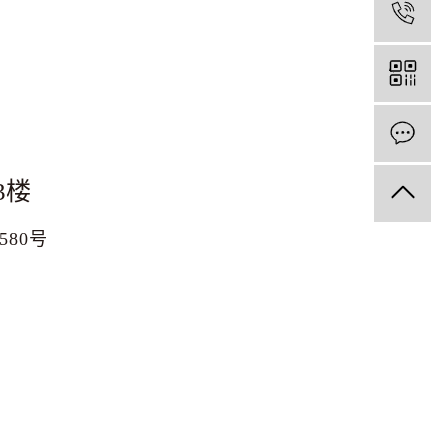
1
3楼
1580号