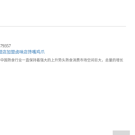
9357
盟店
加盟卤味店
馋嘴鸡爪
，中国熟食行业一直保持着强大的上升势头熟食消费市场空间巨大，总量的增长