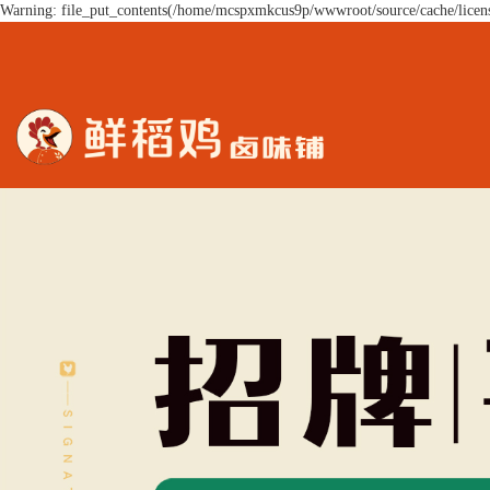
Warning: file_put_contents(/home/mcspxmkcus9p/wwwroot/source/cache/licens