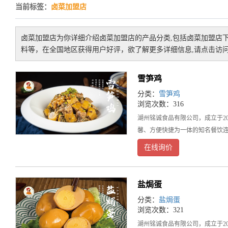
当前标签：
卤菜加盟店
卤菜加盟店
为你详细介绍
卤菜加盟店
的产品分类,包括
卤菜加盟店
料等，在全国地区获得用户好评，欲了解更多详细信息,请点击访问
雪笋鸡
分类：
雪笋鸡
浏览次数：316
湖州铭诚食品有限公司，成立于2
馨、方便快捷为一体的知名餐饮连
在线询价
盐焗蛋
分类：
盐焗蛋
浏览次数：321
湖州铭诚食品有限公司，成立于2