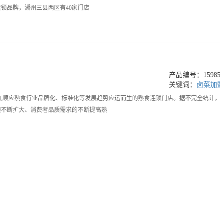
锁品牌，湖州三县两区有40家门店
产品编号：159857
关键词：
卤菜加
向,顺应熟食行业品牌化、标准化等发展趋势应运而生的熟食连锁门店。据不完全统计
模不断扩大、消费者品质需求的不断提高熟