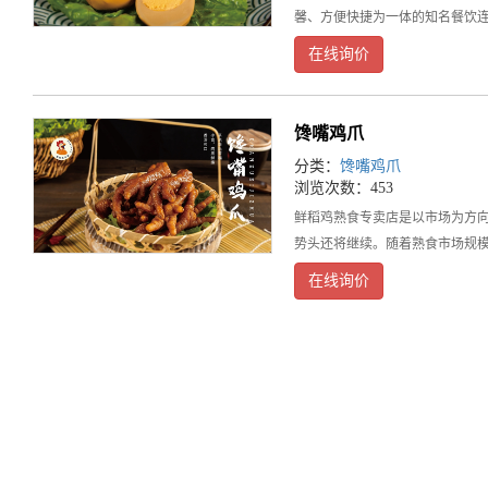
馨、方便快捷为一体的知名餐饮连
在线询价
馋嘴鸡爪
分类：
馋嘴鸡爪
浏览次数：453
鲜稻鸡熟食专卖店是以市场为方
势头还将继续。随着熟食市场规
在线询价