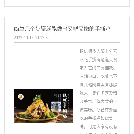
简单几个步骤就能做出又鲜又嫩的手撕鸡
2022-10-15 09:17:52
相信很多人都十分喜
欢吃手撕鸡这道美食
吧？它的口感细嫩、
麻辣爽口，吃着也不
像其他肉类美食那般
腻人，是许多喜爱清
淡美食群体大爱的一
道美味。尽管在外面
吃的手撕鸡如此美
味，可是大家有没有