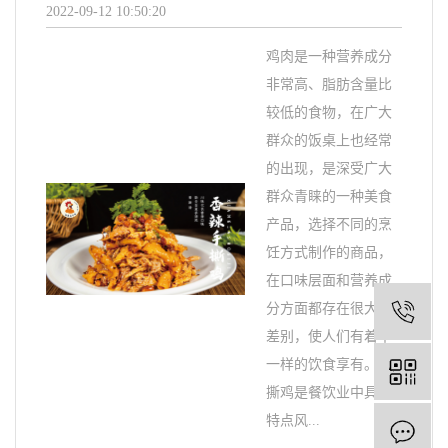
2022-09-12 10:50:20
鸡肉是一种营养成分
非常高、脂肪含量比
较低的食物，在广大
群众的饭桌上也经常
的出现，是深受广大
群众青睐的一种美食
产品，选择不同的烹
饪方式制作的商品，
在口味层面和营养成
分方面都存在很大的
1
差别，使人们有着不
一样的饮食享有。手
撕鸡是餐饮业中具有
特点风...