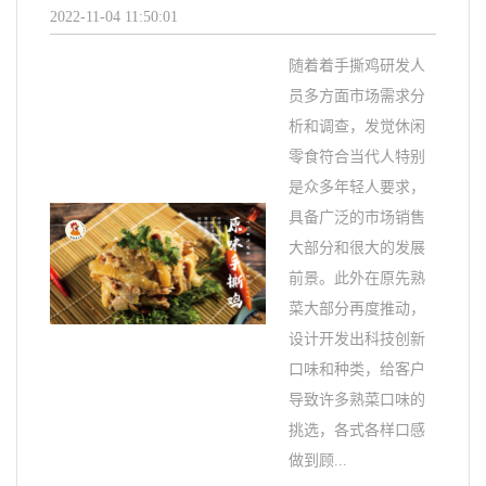
2022-11-04 11:50:01
随着着手撕鸡研发人
员多方面市场需求分
析和调查，发觉休闲
零食符合当代人特别
是众多年轻人要求，
具备广泛的市场销售
大部分和很大的发展
前景。此外在原先熟
菜大部分再度推动，
设计开发出科技创新
口味和种类，给客户
导致许多熟菜口味的
挑选，各式各样口感
做到顾...