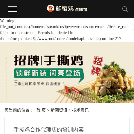
Warning:
file_put_contents(/home/mcspxmkcus9p/wwwroot/source/cache/license_cache.
failed to open stream: Permission denied in
/home/mcspxmkcus9p/wwwroot/source/model/api.class.php on line 217
您当前的位置 ：
首 页
>
新闻资讯
>
技术资讯
手撕鸡合作代理店的培训内容