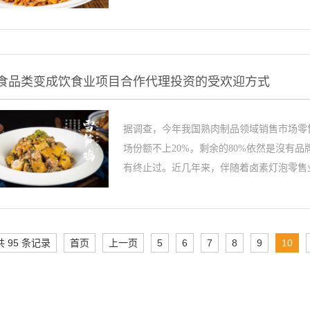
食品类变成饮食业项目合作代理投资的受欢迎方式
据调查，今年我国熟肉制品领域销售市场零售
场份额不上20%，剩余的80%依然是沒有
有终止过。近几年来，伴随着卤素灯泡零售业.
共 95 条记录
首页
上一页
5
6
7
8
9
10