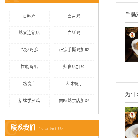
手撕
香辣鸡
雪笋鸡
熟食连锁店
白斩鸡
农家鸡胗
正宗手撕鸡加盟
馋嘴鸡爪
熟食店加盟
熟食店
卤味餐厅
为什
招牌手撕鸡
卤味熟食店加盟
C
联系我们
Contact Us