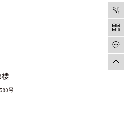
1
3楼
1580号