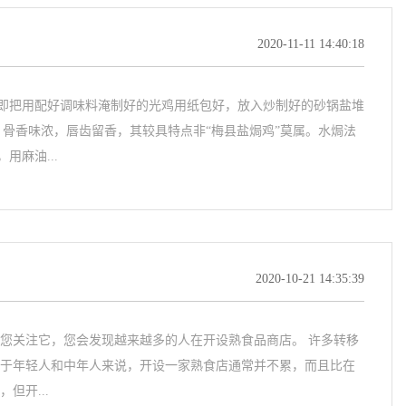
2020-11-11 14:40:18
即把用配好调味料淹制好的光鸡用纸包好，放入炒制好的砂锅盐堆
，骨香味浓，唇齿留香，其较具特点非“梅县盐焗鸡”莫属。水焗法
麻油...
2020-10-21 14:35:39
果您关注它，您会发现越来越多的人在开设熟食品商店。 许多转移
对于年轻人和中年人来说，开设一家熟食店通常并不累，而且比在
但开...