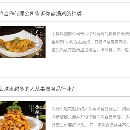
鸡合作代理公司告诉你盐焗鸡的种类
手撕鸡加盟公司告诉你盐焗鸡的种类盐焗法
里焗制1小时左右而成，其特点是皮爽肉滑
把光鸡放在热汤里浸熟后，撕离骨、肉、皮，用
么越来越多的人从事熟食品行业？
为什么越来越多的人从事熟食品行业？ 如
的商店都关闭并开设了新的熟食品商店。 
外面工作要好得多。 开一家熟食品店并不难，