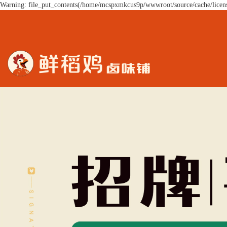
Warning: file_put_contents(/home/mcspxmkcus9p/wwwroot/source/cache/licens