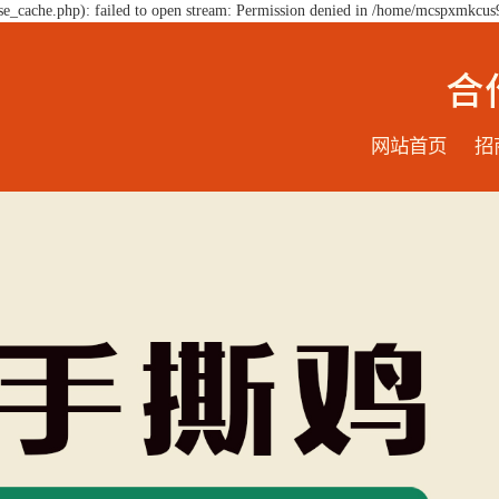
e_cache.php): failed to open stream: Permission denied in /home/mcspxmkcus
网站首页
招