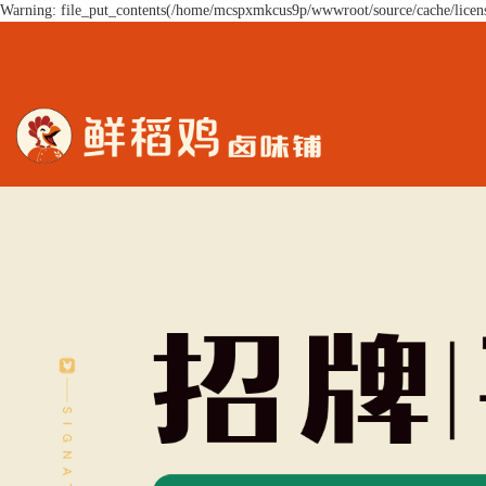
Warning: file_put_contents(/home/mcspxmkcus9p/wwwroot/source/cache/licens