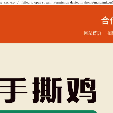
e_cache.php): failed to open stream: Permission denied in /home/mcspxmkcus
网站首页
招