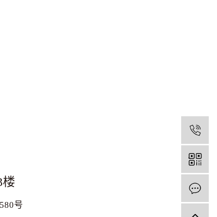
1
3楼
1580号