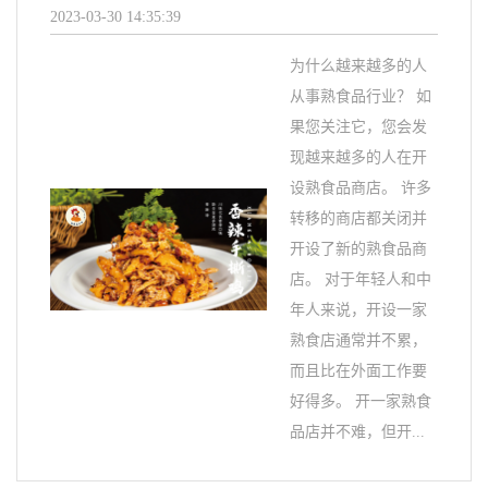
2023-03-30 14:35:39
为什么越来越多的人
从事熟食品行业？ 如
果您关注它，您会发
现越来越多的人在开
设熟食品商店。 许多
转移的商店都关闭并
开设了新的熟食品商
店。 对于年轻人和中
年人来说，开设一家
熟食店通常并不累，
而且比在外面工作要
好得多。 开一家熟食
品店并不难，但开...