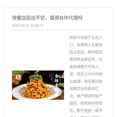
快餐店层出不穷，值得合作代理吗
2023-03-15 14:50:52
现如今快餐厅五花八
门，各餐馆人也都会
抢占先机，期待能在
餐馆界出类拔萃，可
是結果都不尽如人
意，再加上2020年肺
炎疫情，毫无疑问是
给餐饮业的致命打
击，破产倒闭的破产
倒闭，转租房的转租
房，要不便是一直不