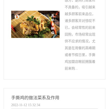
感方，是同行商家所
不具备的，吸引越来
越多顾客前来品位，
诸多顾客并对惊叹不
已，会经常性的前来
回购，市场经常出现
供不应求的情况，尤
其是在用餐的高峰期
或者节假日里，手撕
鸡加盟店眼前拥簇着
前来购...
手撕鸡的做法菜系及作用
2022-11-12 15:32:34