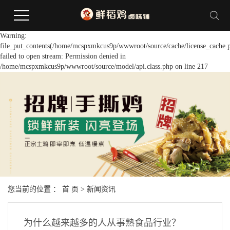
Warning:
file_put_contents(/home/mcspxmkcus9p/wwwroot/source/cache/license_cache.
failed to open stream: Permission denied in
/home/mcspxmkcus9p/wwwroot/source/model/api.class.php on line 217
您当前的位置 ：
首 页
>
新闻资讯
为什么越来越多的人从事熟食品行业？