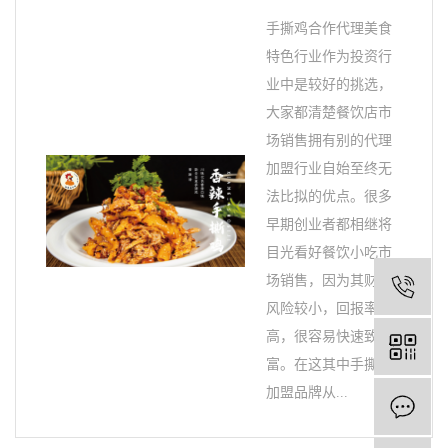
手撕鸡合作代理美食
特色行业作为投资行
业中是较好的挑选，
大家都清楚餐饮店市
场销售拥有别的代理
加盟行业自始至终无
法比拟的优点。很多
早期创业者都相继将
目光看好餐饮小吃市
场销售，因为其财务
1
风险较小，回报率
高，很容易快速致
富。在这其中手撕鸡
加盟品牌从...