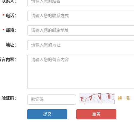
*
联系人
：
*
电话
：
*
邮箱
：
地址
：
留言内容
：
*
验证码
：
换一张