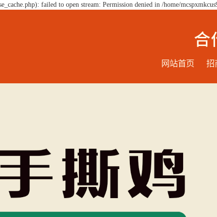
e_cache.php): failed to open stream: Permission denied in /home/mcspxmkcus
网站首页
招