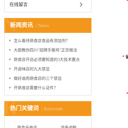
在线留言
N
新闻资讯
News
怎么看待熟食店食品有添加剂？
大厨教你四川“招牌手撕鸡”正宗做法
*
熟食店开店必须要知道的3大技术要点
开卤味店的九大禁忌
做好卤肉熟食店的三个禁忌
开熟食店需要什么证件？
K
热门关键词
Keywords
熟食品商店
浓香卤鸭