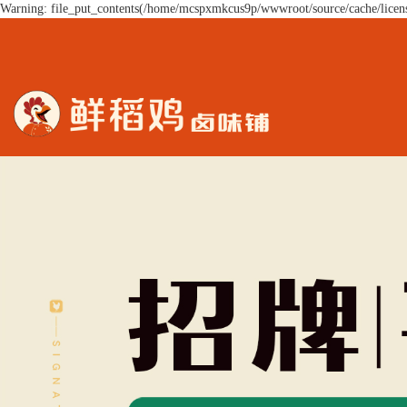
Warning: file_put_contents(/home/mcspxmkcus9p/wwwroot/source/cache/licens