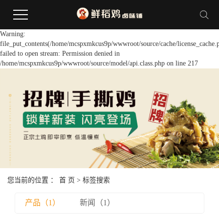
Warning:
file_put_contents(/home/mcspxmkcus9p/wwwroot/source/cache/license_cache.
failed to open stream: Permission denied in
/home/mcspxmkcus9p/wwwroot/source/model/api.class.php on line 217
您当前的位置 ：
首 页
> 标签搜索
产品（1）
新闻（1）