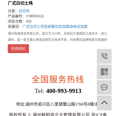
广式白切土鸡
分类：
白切鸡
产品编号：1598581632
浏览次数：458
关键词：
广式白切土鸡
连锁餐饮店加盟
卤味店加盟
湖州铭诚食品有限公司，成立于2019年，总部设于美丽的江南水乡—浙江
湖州，是一家主要从事食品研究与技术开发，时尚餐饮品牌经营与管理的
餐饮企业。旗下品牌鲜稻鸡，是集营养健康、时尚温馨、方便快捷为一体
在线询价
的知名餐饮连锁品牌，湖州三县两区有40家门店
1
全国服务热线
Tel:
400-993-9913
地址:湖州市吴兴区八里镇蜀山路3768号8幢3楼
版权所有 © 湖州鲜稻鸡企业管理有限公司
浙ICP备