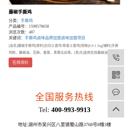
藤椒手撕鸡
分类：
手撕鸡
产品编号：1598578658
浏览次数：487
关键词：
手撕鸡
卤味品牌加盟
卤味加盟项目
[品名]藤椒手撕鸡[原料]白切土香鸡/骨香土香鸡[规格]0.9-1.1kg[辅料]手撕
鸡粉、藤椒油、芝麻、香菜、青黄瓜丝等。[卖点]选用优良藤椒油,搭配鲜
1
嫩白切鸡，香麻酥脆,回味无穷。[流程]第一步:将原料土二公从冰箱拿出，
在线询价
自然解冻，鲜
全国服务热线
Tel:
400-993-9913
地址:湖州市吴兴区八里镇蜀山路3768号8幢3楼