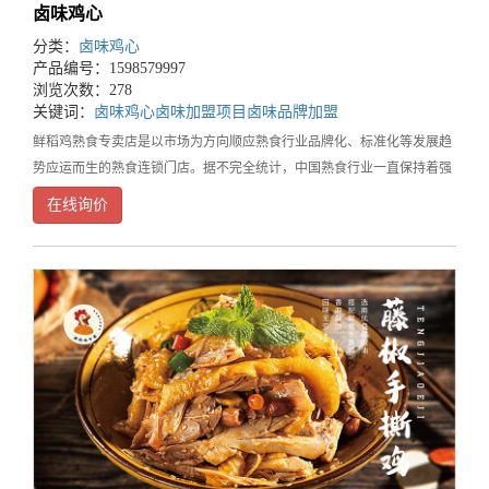
卤味鸡心
分类：
卤味鸡心
产品编号：1598579997
浏览次数：278
关键词：
卤味鸡心
卤味加盟项目
卤味品牌加盟
鲜稻鸡熟食专卖店是以市场为方向顺应熟食行业品牌化、标准化等发展趋
势应运而生的熟食连锁门店。据不完全统计，中国熟食行业一直保持着强
大的上升势头熟食消费市场空间巨大，总量的增长势头还将继续。随着熟
在线询价
食市场规模不断扩大、消费者品质需求的不断提高熟食