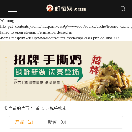
Warning:
file_put_contents(/home/mcspxmkcus9p/wwwroot/source/cache/license_cache.
failed to open stream: Permission denied in
/home/mcspxmkcus9p/wwwroot/source/model/api.class.php on line 217
您当前的位置 ：
首 页
> 标签搜索
产品（2）
新闻（0）