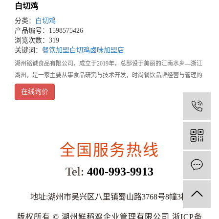
白切鸡
分类：
白切鸡
产品编号：1598575426
浏览次数：319
关键词：
餐饮加盟
白切鸡
卤味加盟店
湖州铭诚食品有限公司，成立于2019年，总部设于美丽的江南水乡—浙江
湖州，是一家主要从事食品研究与技术开发，时尚餐饮品牌经营与管理的
餐饮企业。旗下品牌鲜稻鸡，是集营养健康、时尚温馨、方便快捷为一体
在线询价
的知名餐饮连锁品牌，湖州三县两区有40家门店
1
全国服务热线
Tel:
400-993-9913
地址:湖州市吴兴区八里镇蜀山路3768号8幢3楼
版权所有 © 湖州鲜稻鸡企业管理有限公司
浙ICP备