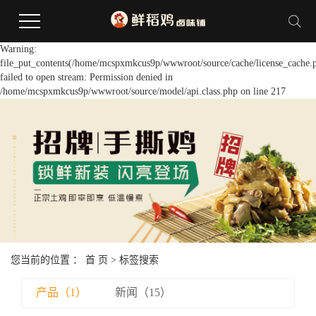
Warning:
file_put_contents(/home/mcspxmkcus9p/wwwroot/source/cache/license_cache.
failed to open stream: Permission denied in
/home/mcspxmkcus9p/wwwroot/source/model/api.class.php on line 217
您当前的位置 ：
首 页
> 标签搜索
产品（1）
新闻（15）